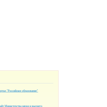
ртал "Российское образование"
айт Министерства науки и высшего