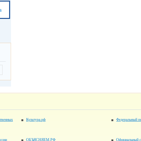
а
ственных
Культура.рф
Федеральный по
ссии
ОБЪЯСНЯЕМ.РФ
Официальный с