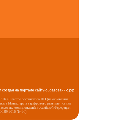
т создан на портале сайтыобразованию.рф
556 в Реестре российского ПО (на основании
иказа Министерства цифрового развития, связи
массовых коммуникаций Российской Федерации
 06.09.2016 №426)