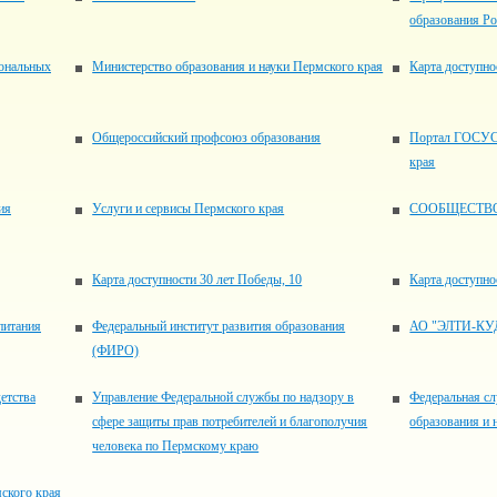
образования Р
ональных
Министерство образования и науки Пермского края
Карта доступно
Общероссийский профсоюз образования
Портал ГОСУС
края
ия
Услуги и сервисы Пермского края
СООБЩЕСТВО п
Карта доступности 30 лет Победы, 10
Карта доступно
питания
Федеральный институт развития образования
АО "ЭЛТИ-КУ
(ФИРО)
етства
Управление Федеральной службы по надзору в
Федеральная сл
сфере защиты прав потребителей и благополучия
образования и 
человека по Пермскому краю
мского края