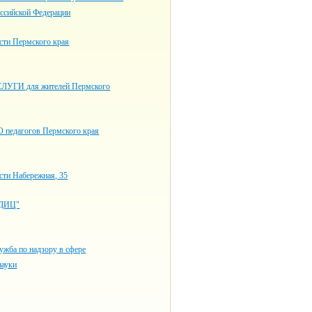
оссийской Федерации
сти Пермского края
ЛУГИ для жителей Пермского
едагогов Пермского края
сти Набережная, 35
ДИЦ"
ужба по надзору в сфере
науки