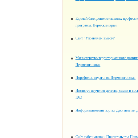
Единый банк дополнительных професси
программ. Пермский край
Сайт "Управляем вместе"
Министерство территориального развит
Пермского края
Портфолио педагогов Пермского края
Институт изучения детства, семьи и вос
РАО
Информационный портал Десятилетия д
Сайт губернатора и Правительства Пер