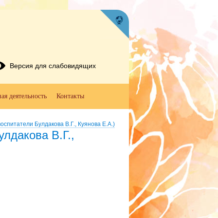
Версия для слабовидящих
ая деятельность
Контакты
спитатели Булдакова В.Г., Куянова Е.А.)
лдакова В.Г.,